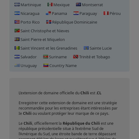
Martinique
Mexique
Montserrat
Nicaragua
Panama
Paraguay
Pérou
Porto Rico
République Dominicaine
Saint Christophe et Nieves
Saint Pierre et Miquelon
Saint Vincent et les Grenadines
Sainte Lucie
Salvador
Suriname
Trinité et Tobago
Enregistrement de domaine
Uruguay
Country Name
en Chili
L’extension de domaine officielle du
Chili
est
.CL
Enregistrer cette extension de domaine est une stratégie
recommandée pour les entreprises étant intéressées par
Ie
Chili
ou voulant protéger leur marque de ce pays.
Le
Chili
, officiellement la
République du Chili
est une
république présidentielle situe à l’extrême Sud de
l’Amérique du Sud, une étroite bande de terre dépassant