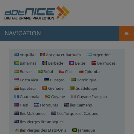
≡
NAVIGATION
Anguilla
Antigua et Barbuda
Argentine
Bahamas
Barbade
Belize
Bermudes
Bolivie
Brésil
Chili
Colombie
Costa Rica
Curaçao
Dominique
Equateur
Grenade
Guadeloupe
Guatemala
Guyane
Guyane Française
Haïti
Honduras
îles Caïmans
Iles Malouines
Iles Turques et Caïques
Iles Vierges Britanniques
Iles Vierges des Etats-Unis
Jamaïque