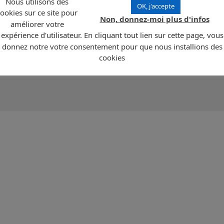
Nous utilisons des
OK, j'accepte
ookies sur ce site pour
égie recommandée pour les entreprises étant intéressés par
Antigua-et-Barbud
Non, donnez-moi plus d'infos
améliorer votre
expérience d'utilisateur. En cliquant tout lien sur cette page, vous
elle située dans les Caraïbes en Amérique Centrale, composée de deux îles
donnez notre votre consentement pour que nous installions des
1 000 habitants. Les îles sont bordées par l’Océan Atlantique au Nord et à l’Est, 
 est Saint John’s. La monnaie locale est le dollar du Caraïbe oriental. La langue
cookies