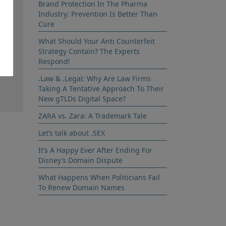
Brand Protection In The Pharma
Industry: Prevention Is Better Than
a
Cure
What Should Your Anti Counterfeit
et
Strategy Contain? The Experts
Respond!
.Law & .Legal: Why Are Law Firms
Taking A Tentative Approach To Their
New gTLDs Digital Space?
ZARA vs. Zara: A Trademark Tale
Let’s talk about .SEX
It’s A Happy Ever After Ending For
Disney’s Domain Dispute
What Happens When Politicians Fail
To Renew Domain Names