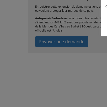
c
Enregistrer cette extension de domaine est une strat
ou voulant protéger leur marque de ce pays.
Antigua-et-Barbuda
est une monarchie constitutionn
s’étendant sur 442 km2 avec une population d’environ 8
de la Mer des Caraïbes au Sud et à l’Ouest. La capitale
officielle est l’Anglais.
Envoyer une demande