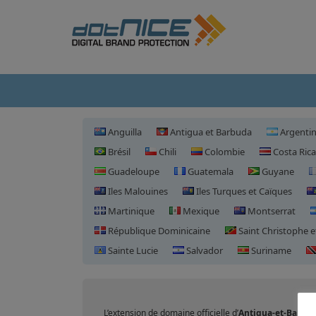
Anguilla
Antigua et Barbuda
Argenti
Brésil
Chili
Colombie
Costa Rica
Guadeloupe
Guatemala
Guyane
Iles Malouines
Iles Turques et Caïques
Martinique
Mexique
Montserrat
République Dominicaine
Saint Christophe e
Sainte Lucie
Salvador
Suriname
Enregistre
L’extension de domaine officielle d’
Antigua-et-Barbu