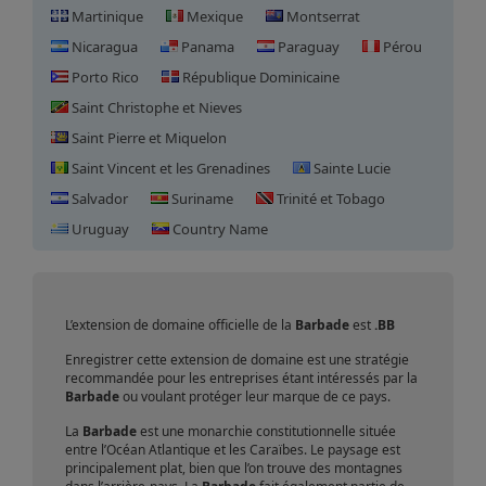
Martinique
Mexique
Montserrat
Nicaragua
Panama
Paraguay
Pérou
Porto Rico
République Dominicaine
Saint Christophe et Nieves
Saint Pierre et Miquelon
Saint Vincent et les Grenadines
Sainte Lucie
Salvador
Suriname
Trinité et Tobago
Enregistrement de domaine
Uruguay
Country Name
en Barbade
L’extension de domaine officielle de la
Barbade
est
.BB
Enregistrer cette extension de domaine est une stratégie
recommandée pour les entreprises étant intéressés par la
Barbade
ou voulant protéger leur marque de ce pays.
La
Barbade
est une monarchie constitutionnelle située
entre l’Océan Atlantique et les Caraïbes. Le paysage est
principalement plat, bien que l’on trouve des montagnes