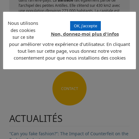
dans l’arrière-pays. La
Barbade
fait également partie de
l’archipel des petites Antilles. Elle s’étend sur 430 km2 avec
une population d’environ 273 000 habitants. La capitale est
Bridgetown qui accueille 5 900 habitants. La monnaie
locale est le Dollar barbadien. Les langues officielles sont
Nous utilisons
OK, j'accepte
l’Anglais, l’Hindi et le Bajan.
des cookies
Non, donnez-moi plus d'infos
sur ce site
Envoyer une demande
pour améliorer votre expérience d'utilisateur. En cliquant
tout lien sur cette page, vous donnez notre votre
consentement pour que nous installions des cookies
CONTACT
ACTUALITÉS
“Can you fake fashion?”: The Impact of Counterfeit on the