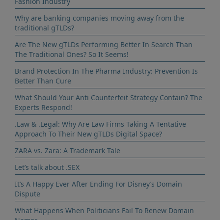
Fashion Industry
Why are banking companies moving away from the
traditional gTLDs?
Are The New gTLDs Performing Better In Search Than
The Traditional Ones? So It Seems!
Brand Protection In The Pharma Industry: Prevention Is
Better Than Cure
What Should Your Anti Counterfeit Strategy Contain? The
Experts Respond!
.Law & .Legal: Why Are Law Firms Taking A Tentative
Approach To Their New gTLDs Digital Space?
ZARA vs. Zara: A Trademark Tale
Let’s talk about .SEX
It’s A Happy Ever After Ending For Disney’s Domain
Dispute
What Happens When Politicians Fail To Renew Domain