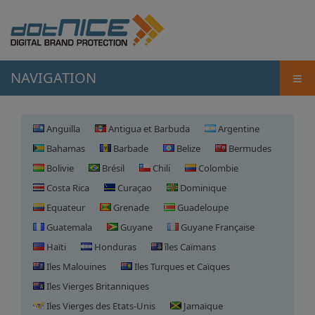
≡
NAVIGATION
Anguilla
Antigua et Barbuda
Argentine
Bahamas
Barbade
Belize
Bermudes
Bolivie
Brésil
Chili
Colombie
Costa Rica
Curaçao
Dominique
Equateur
Grenade
Guadeloupe
Guatemala
Guyane
Guyane Française
Haïti
Honduras
îles Caïmans
Iles Malouines
Iles Turques et Caïques
Iles Vierges Britanniques
Iles Vierges des Etats-Unis
Jamaïque