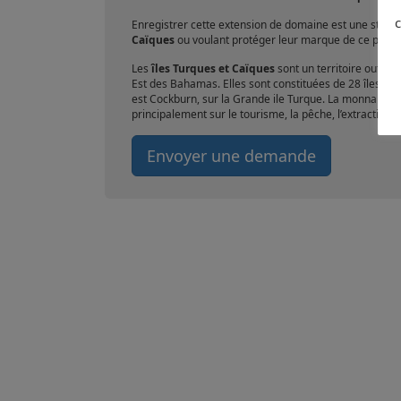
c
Enregistrer cette extension de domaine est une strat
Caïques
ou voulant protéger leur marque de ce pays.
Les
îles Turques et Caïques
sont un territoire outre-
Est des Bahamas. Elles sont constituées de 28 îles et 
est Cockburn, sur la Grande ile Turque. La monnaie loca
principalement sur le tourisme, la pêche, l’extraction d
Envoyer une demande