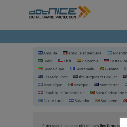
Anguilla
Antigua et Barbuda
Argenti
Brésil
Chili
Colombie
Costa Rica
Guadeloupe
Guatemala
Guyane
Iles Malouines
Iles Turques et Caïques
Martinique
Mexique
Montserrat
République Dominicaine
Saint Christophe e
Sainte Lucie
Salvador
Suriname
Enregistrement
L’extension de domaine officielle des
îles Turques et 