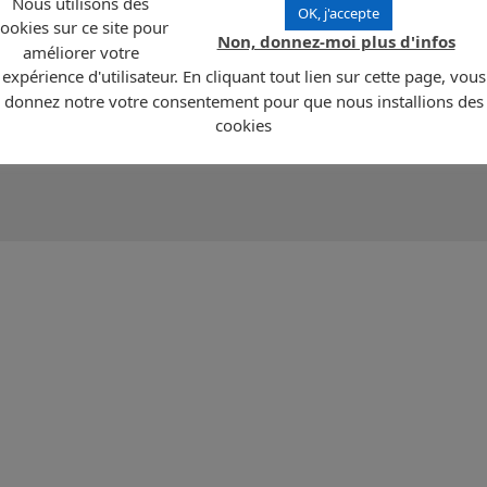
Nous utilisons des
OK, j'accepte
ookies sur ce site pour
égie recommandée pour les entreprises étant intéressées par les
îles Turques et
Non, donnez-moi plus d'infos
améliorer votre
expérience d'utilisateur. En cliquant tout lien sur cette page, vous
mer britannique situé dans les Indes Occidentales, dans l’Océan Atlantique au Sud
donnez notre votre consentement pour que nous installions des
atolls et s’étendent sur 417 km2 avec une population de 31 500 habitants. La capit
le est le Dollar US. La langue officielle est l’Anglais. L’économie repose
cookies
u sel de mer et la finance.