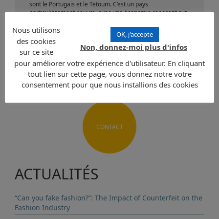
sont le Portugais et le Tetoum. C’est un pays
particulièrement pauvre, avec une économie reposant sur
l’agriculture et la pêche celle n’étant pratiquait que par
30% de la population.
Nous utilisons
OK, j'accepte
des cookies
Non, donnez-moi plus d'infos
Envoyer une demande
sur ce site
pour améliorer votre expérience d'utilisateur. En cliquant
tout lien sur cette page, vous donnez notre votre
consentement pour que nous installions des cookies
CONTACT
ACTUALITÉS
“Can you fake fashion?”: The Impact of Counterfeit on the
Fashion Industry