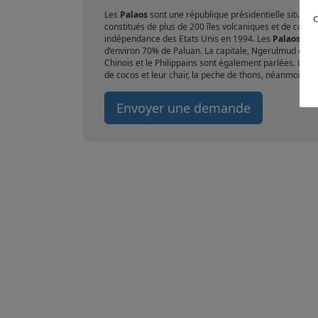
Les
Palaos
sont une république présidentielle située d
c
constitués de plus de 200 îles volcaniques et de corail.
indépendance des Etats Unis en 1994. Les
Palaos
s’ét
d’environ 70% de Paluan. La capitale, Ngerulmud est situ
Chinois et le Philippains sont également parlées. La mo
de cocos et leur chair, la peche de thons, néanmoins 
Envoyer une demande