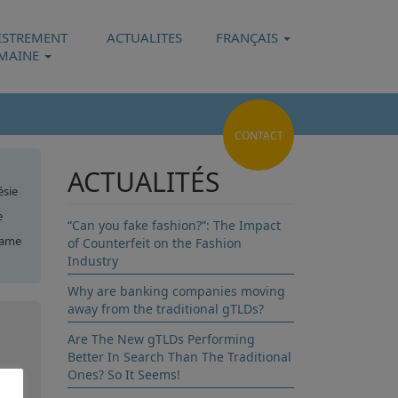
ISTREMENT
ACTUALITES
FRANÇAIS
MAINE
CONTACT
ACTUALITÉS
sie
e
“Can you fake fashion?”: The Impact
Name
of Counterfeit on the Fashion
Industry
aos
Why are banking companies moving
away from the traditional gTLDs?
Are The New gTLDs Performing
Better In Search Than The Traditional
ant
Ones? So It Seems!