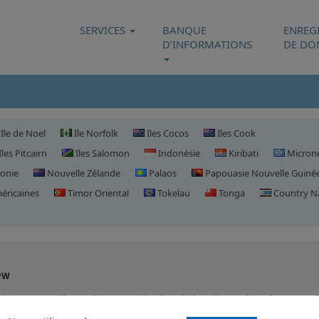
SERVICES
BANQUE
ENREG
D’INFORMATIONS
DE DO
Ile de Noel
Ile Norfolk
Iles Cocos
Iles Cook
Iles Pitcairn
Iles Salomon
Indonésie
Kiribati
Microné
onie
Nouvelle Zélande
Palaos
Papouasie Nouvelle Guiné
ricaines
Timor Oriental
Tokelau
Tonga
Country 
Enregistrement de domaine en Pal
PW
tégie recommandée pour les compagnies étant intéressées par les
Palaos
ou voul