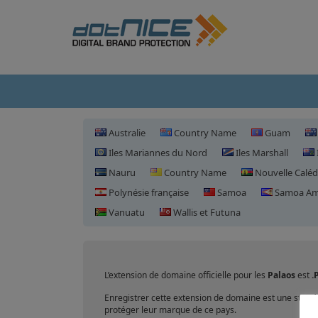
Australie
Country Name
Guam
Iles Mariannes du Nord
Iles Marshall
Nauru
Country Name
Nouvelle Caléd
Polynésie française
Samoa
Samoa Amé
Vanuatu
Wallis et Futuna
L’extension de domaine officielle pour les
Palaos
est
.
Enregistrer cette extension de domaine est une stra
protéger leur marque de ce pays.