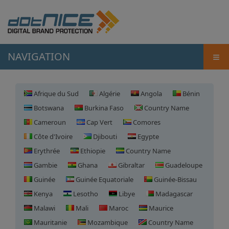
≡
NAVIGATION
Afrique du Sud
Algérie
Angola
Bénin
Botswana
Burkina Faso
Country Name
Cameroun
Cap Vert
Comores
Côte d'Ivoire
Djibouti
Egypte
Erythrée
Ethiopie
Country Name
Gambie
Ghana
Gibraltar
Guadeloupe
Guinée
Guinée Equatoriale
Guinée-Bissau
Kenya
Lesotho
Libye
Madagascar
Malawi
Mali
Maroc
Maurice
Mauritanie
Mozambique
Country Name