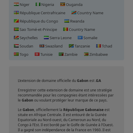
Niger
Nigeria
Ouganda
République Centrafricaine
Country Name
République du Congo
Rwanda
Sao Tomé-et-Principe
Country Name
Seychelles
Sierra Leone
Somalie
Soudan
Swaziland
Tanzanie
Tchad
Enregistrement de domaine
Togo
Tunisie
Zambie
Zimbabwe
en Gabon
L’extension de domaine officielle du
Gabon
est
.GA
Enregistrer cette extension de domaine est une stratégie
recommandée pour les compagnies étant intéressées par
le
Gabon
ou voulant protéger leur marque de ce pays.
Le
Gabon
, officiellement la
République Gabonaise
est
située en Afrique Centrale. Il est entouré de la Guinée
Equatoriale au Nord-ouest, du Cameroun au Nord, du
Congo à l’Est. Il est bordé par le Golfe de Guinée à l’Ouest.
Il a gagné son indépendance de la France en 1960. Il est