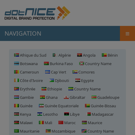
≡
NAVIGATION
Afrique du Sud
Algérie
Angola
Bénin
Botswana
Burkina Faso
Country Name
Cameroun
Cap Vert
Comores
Côte d'Ivoire
Djibouti
Egypte
Erythrée
Ethiopie
Country Name
Gambie
Ghana
Gibraltar
Guadeloupe
Guinée
Guinée Equatoriale
Guinée-Bissau
Kenya
Lesotho
Libye
Madagascar
Malawi
Mali
Maroc
Maurice
Mauritanie
Mozambique
Country Name