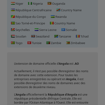
Niger
Nigeria
Ouganda
République Centrafricaine
Country Name
République du Congo
Rwanda
Sao Tomé-et-Principe
Country Name
Seychelles
Sierra Leone
Somalie
Soudan
Swaziland
Tanzanie
Tchad
Enregistrement de domaine
Togo
Tunisie
Zambie
Zimbabwe
en Angola
L’extension de domaine officielle d’
Angola
est
.AO
Actuellement, il n’est pas possible d’enregistrer des noms
de domaine avec cette extension. Pour toutes les
entreprises enregistrées ou opèrant en
Angola
, il est
possible d’enregistrer des noms de domaines avec des
extensions de deuxième niveau.
L’
Angola
officiellement la
République d’Angola
est une
république présidentielle d’Afrique Centrale. Elle est
bordée par l’Océan Atlantique à l’Ouest. Elle est entourée