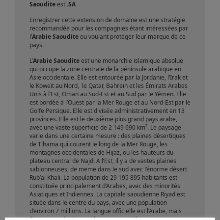
Saoudite
est
.SA
Enregistrer cette extension de domaine est une stratégie
recommandée pour les compagnies étant intéressées par
l’
Arabie Saoudite
ou voulant protéger leur marque de ce
pays.
L’
Arabie Saoudite
est une monarchie islamique absolue
qui occupe la zone centrale de la péninsule arabique en
Asie occidentale. Elle est entourée par la Jordanie, l’Irak et
le Koweït au Nord, le Qatar, Bahreïn et les Émirats Arabes
Unis à l’Est, Oman au Sud-Est et au Sud par le Yémen. Elle
est bordée à l’Ouest par la Mer Rouge et au Nord-Est par le
Golfe Persique. Elle est divisée administrativement en 13
provinces. Elle est le deuxième plus grand pays arabe,
avec une vaste superficie de 2 149 690 km². Le paysage
varie dans une certaine mesure : des plaines désertiques
de Tihama qui courent le long de la Mer Rouge, les
montagnes occidentales de Hijaz, ou les hauteurs du
plateau central de Najd. A l’Est, il y a de vastes plaines
sablonneuses, de meme dans le sud avec l’énorme désert
Rub’al Khali. La population de 29 195 895 habitants est
constituée principalement d’Arabes, avec des minorités
Asiatiques et Indiennes. La capitale saoudienne Riyad est
située dans le centre du pays, avec une population
d’environ 7 millions. La langue officielle est l’Arabe, mais
l’Anglais est également largement parlé.