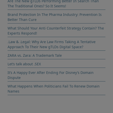
Are The New gTLDs Performing Better In Search Than
The Traditional Ones? So It Seems!
Brand Protection In The Pharma Industry: Prevention Is
Better Than Cure
What Should Your Anti Counterfeit Strategy Contain? The
Experts Respond!
.Law & .Legal: Why Are Law Firms Taking A Tentative
Approach To Their New gTLDs Digital Space?
ZARA vs. Zara: A Trademark Tale
Let’s talk about .SEX
It’s A Happy Ever After Ending For Disney’s Domain
Dispute
What Happens When Politicians Fail To Renew Domain
Names