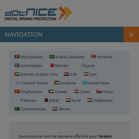
≡
NAVIGATION
Afghanistan
Arabie Saoudite
Arménie
Azerbaïdjan
Bahreïn
Chypre
Emirats Arabes Unis
Irak
Iran
Country Name
Jordanie
Kazakhstan
Kirghizistan
Koweït
Liban
Oman
Pakistan
Qatar
Syrie
Tadjikistan
Enregistrement de domaine
Turkmenistan
Yémen
en Arabie Saoudite
L’extension de nom de domaine officielle pour l’
Arabie